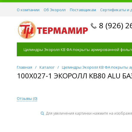
О компании
Об Экоролл
Поставщикам
Сертификаты и 
8 (926) 2
Цилиндры Экоролл КВ ФА покрыты армированной фольг
Главная
/
Каталог
/
Цилиндры Экоролл КВ ФА покрыты 
100Х027-1 ЭКОРОЛЛ КВ80 ALU 
Отзывы (
0
)
Для увеличения картинки нажмите на изображ