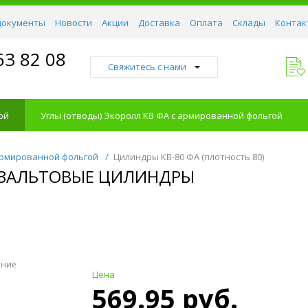
документы
Новости
Акции
Доставка
Оплата
Склады
Контак
63 82 08
Свяжитесь с нами
ой
Углы (отводы) Экоролл КВ ФА с армированной фольгой
армированной фольгой
/
Цилиндры КВ-80 ФА (плотность 80)
БАЗАЛЬТОВЫЕ ЦИЛИНДРЫ
ение
Цена
569.95 руб.