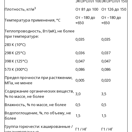
ЭКОРОЛЛ 100
ЭКОРОЛЛ 150
3
Плотность, кг/м
От 81 до 100
От 126 до 150
От –180 до
От –180 до
Температура применения, °С
+650
+650
Теплопроводность, Вт/(мК), не более
при температуре:
0,035
0,035
283 К (10°С)
298 К (25°С)
0,036
0,037
398 К (125°С)
0,047
0,047
573 К (300°С)
0,086
0,086
Предел прочности при растяжении,
0,005
0,020
МПа, не менее
Содержание органических веществ,
3,0
3,5
% по массе, не более
Влажность, % по массе, не более
0,5
0,5
Водопоглощение, %, по объему, не
1,5
1,5
более
Группа горючести: кашированные /
Г1 / НГ
Г1 / НГ
некашированные