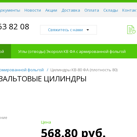
документы
Новости
Акции
Доставка
Оплата
Склады
Контак
63 82 08
Свяжитесь с нами
ой
Углы (отводы) Экоролл КВ ФА с армированной фольгой
армированной фольгой
/
Цилиндры КВ-80 ФА (плотность 80)
БАЗАЛЬТОВЫЕ ЦИЛИНДРЫ
ение
Цена
568.80 руб.