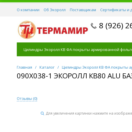
О компании
Об Экоролл
Поставщикам
Сертификаты и 
8 (926) 2
Цилиндры Экоролл КВ ФА покрыты армированной фольг
Главная
/
Каталог
/
Цилиндры Экоролл КВ ФА покрыты 
090Х038-1 ЭКОРОЛЛ КВ80 ALU 
Отзывы (
0
)
Для увеличения картинки нажмите на изображ