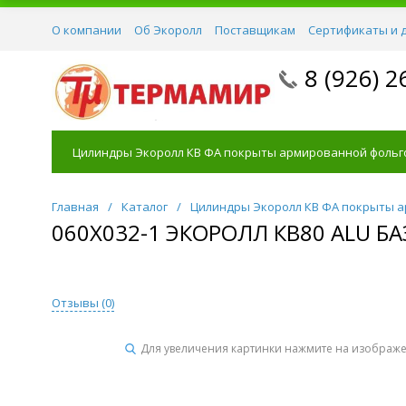
О компании
Об Экоролл
Поставщикам
Сертификаты и 
8 (926) 2
Цилиндры Экоролл КВ ФА покрыты армированной фольг
Главная
/
Каталог
/
Цилиндры Экоролл КВ ФА покрыты 
060Х032-1 ЭКОРОЛЛ КВ80 ALU 
Отзывы (
0
)
Для увеличения картинки нажмите на изображ