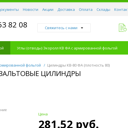
документы
Новости
Акции
Доставка
Оплата
Склады
Контак
63 82 08
Свяжитесь с нами
ой
Углы (отводы) Экоролл КВ ФА с армированной фольгой
армированной фольгой
/
Цилиндры КВ-80 ФА (плотность 80)
БАЗАЛЬТОВЫЕ ЦИЛИНДРЫ
ение
Цена
281.52 руб.