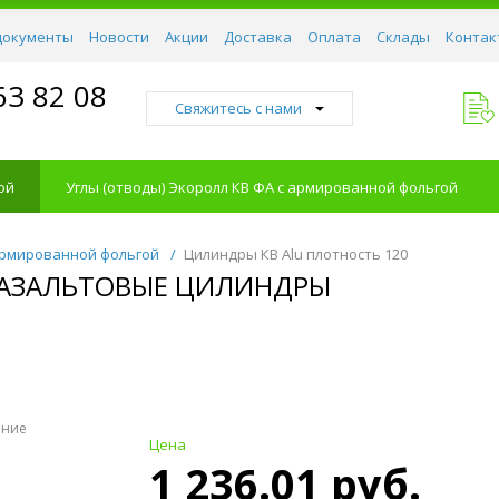
документы
Новости
Акции
Доставка
Оплата
Склады
Контак
63 82 08
Свяжитесь с нами
ой
Углы (отводы) Экоролл КВ ФА с армированной фольгой
армированной фольгой
/
Цилиндры КВ Alu плотность 120
 БАЗАЛЬТОВЫЕ ЦИЛИНДРЫ
ение
Цена
1 236.01 руб.