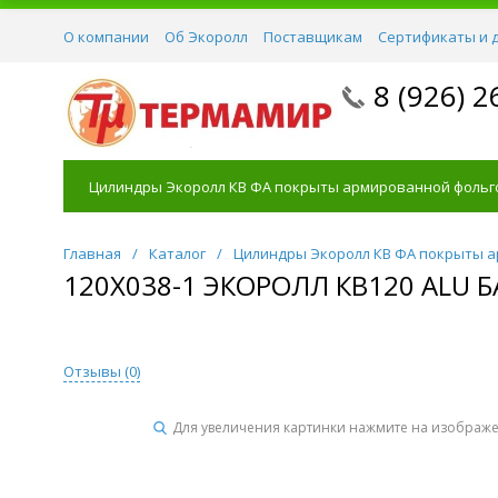
О компании
Об Экоролл
Поставщикам
Сертификаты и 
8 (926) 2
Цилиндры Экоролл КВ ФА покрыты армированной фольг
Главная
/
Каталог
/
Цилиндры Экоролл КВ ФА покрыты 
120Х038-1 ЭКОРОЛЛ КВ120 ALU
Отзывы (
0
)
Для увеличения картинки нажмите на изображ