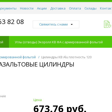
документы
Новости
Акции
Доставка
Оплата
Склады
Контак
63 82 08
Свяжитесь с нами
ой
Углы (отводы) Экоролл КВ ФА с армированной фольгой
армированной фольгой
/
Цилиндры КВ Alu плотность 120
 БАЗАЛЬТОВЫЕ ЦИЛИНДРЫ
ение
Цена
673.76 руб.