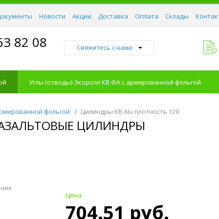
документы
Новости
Акции
Доставка
Оплата
Склады
Контак
63 82 08
Свяжитесь с нами
ой
Углы (отводы) Экоролл КВ ФА с армированной фольгой
армированной фольгой
/
Цилиндры КВ Alu плотность 120
 БАЗАЛЬТОВЫЕ ЦИЛИНДРЫ
ение
Цена
704.51 руб.