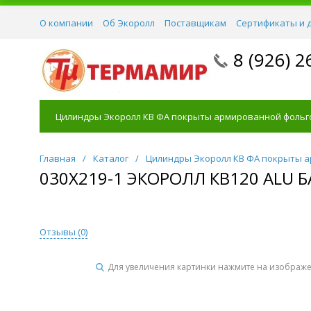
О компании
Об Экоролл
Поставщикам
Сертификаты и 
8 (926) 2
Цилиндры Экоролл КВ ФА покрыты армированной фольг
Главная
/
Каталог
/
Цилиндры Экоролл КВ ФА покрыты 
030Х219-1 ЭКОРОЛЛ КВ120 ALU
Отзывы (
0
)
Для увеличения картинки нажмите на изображ