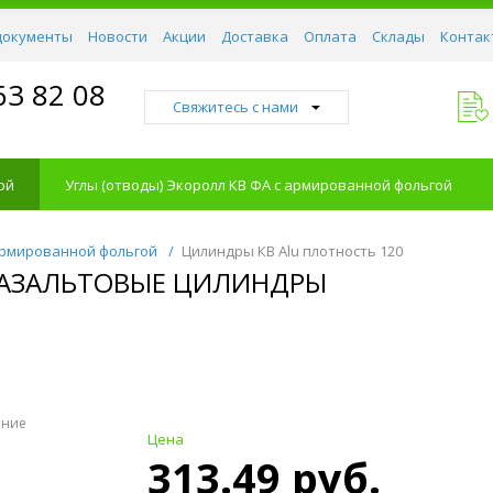
документы
Новости
Акции
Доставка
Оплата
Склады
Контак
63 82 08
Свяжитесь с нами
ой
Углы (отводы) Экоролл КВ ФА с армированной фольгой
армированной фольгой
/
Цилиндры КВ Alu плотность 120
 БАЗАЛЬТОВЫЕ ЦИЛИНДРЫ
ение
Цена
313.49 руб.