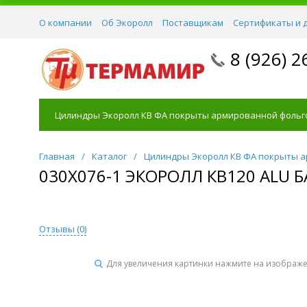
О компании
Об Экоролл
Поставщикам
Сертификаты и 
8 (926) 2
Цилиндры Экоролл КВ ФА покрыты армированной фольг
Главная
/
Каталог
/
Цилиндры Экоролл КВ ФА покрыты 
030Х076-1 ЭКОРОЛЛ КВ120 ALU
Отзывы (
0
)
Для увеличения картинки нажмите на изображ