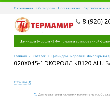
О компании
Об Экоролл
Поставщикам
Сертификаты и 
8 (926) 2
Цилиндры Экоролл КВ ФА покрыты армированной фольг
Главная
/
Каталог
/
Цилиндры Экоролл КВ ФА покрыты 
020Х045-1 ЭКОРОЛЛ КВ120 ALU
Отзывы (
1
)
Для увеличения картинки нажмите на изображ