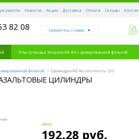
документы
Новости
Акции
Доставка
Оплата
Склады
Контак
63 82 08
Свяжитесь с нами
ой
Углы (отводы) Экоролл КВ ФА с армированной фольгой
армированной фольгой
/
Цилиндры КВ Alu плотность 120
 БАЗАЛЬТОВЫЕ ЦИЛИНДРЫ
ение
Цена
192.28 руб.