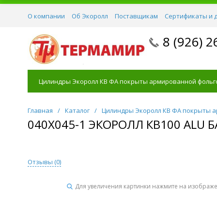
О компании
Об Экоролл
Поставщикам
Сертификаты и 
8 (926) 2
Цилиндры Экоролл КВ ФА покрыты армированной фольг
Главная
/
Каталог
/
Цилиндры Экоролл КВ ФА покрыты 
040Х045-1 ЭКОРОЛЛ КВ100 ALU
Отзывы (
0
)
Для увеличения картинки нажмите на изображ