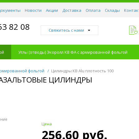
документы
Новости
Акции
Доставка
Оплата
Склады
Контак
63 82 08
Свяжитесь с нами
ой
Углы (отводы) Экоролл КВ ФА с армированной фольгой
армированной фольгой
/
Цилиндры КВ Alu плотность 100
 БАЗАЛЬТОВЫЕ ЦИЛИНДРЫ
ение
Цена
256.60 руб.